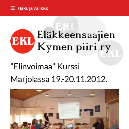
Siirry
Haku ja valikko
sivun
sisältöön
Kymen piiri
"Elinvoimaa" Kurssi
Marjolassa 19.-20.11.2012.