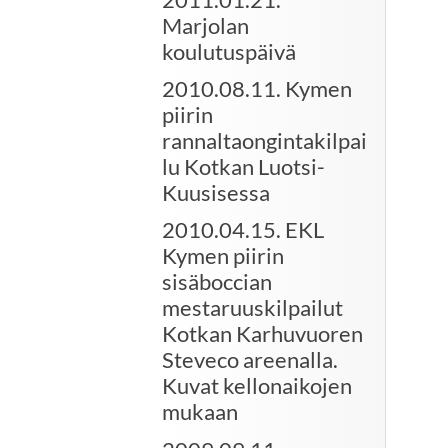
Marjolan
koulutuspäivä
2010.08.11. Kymen
piirin
rannaltaongintakilpai
lu Kotkan Luotsi-
Kuusisessa
2010.04.15. EKL
Kymen piirin
sisäboccian
mestaruuskilpailut
Kotkan Karhuvuoren
Steveco areenalla.
Kuvat kellonaikojen
mukaan