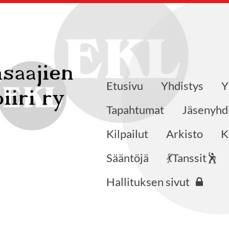
Etusivu
Yhdistys
Y
Tapahtumat
Jäsenyhd
Kilpailut
Arkisto
K
Sääntöjä
💃Tanssit🕺
Hallituksen sivut