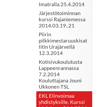
Imatralla 25.4.2014
Järjestötoiminnan
kurssi Rajaniemessa
2014.03.19..21
Piirin
pilkkimestaruuskisat
Iitin Urajärvellä
12.3.2014
Kotisivukoulutusta
Lappeenrannassa
7.2.2014
Kouluttajana Jouni
Ukkonen TSL
EKL Elinvoimaa
yhdistyksille. Kurssi