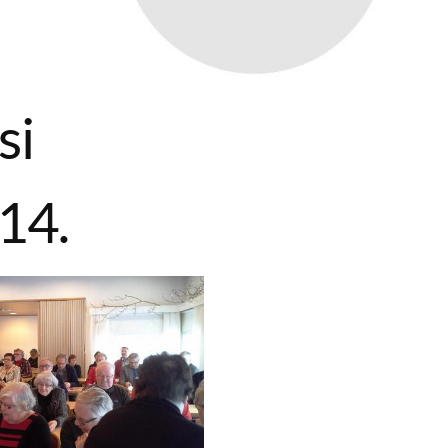
si
14.