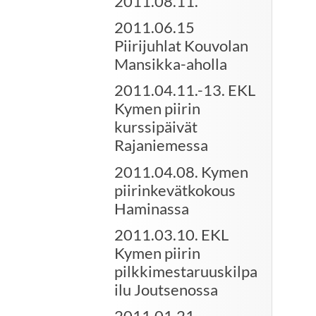
2011.08.11.
2011.06.15
Piirijuhlat Kouvolan
Mansikka-aholla
2011.04.11.-13. EKL
Kymen piirin
kurssipäivät
Rajaniemessa
2011.04.08. Kymen
piirinkevätkokous
Haminassa
2011.03.10. EKL
Kymen piirin
pilkkimestaruuskilpa
ilu Joutsenossa
2011.01.21.