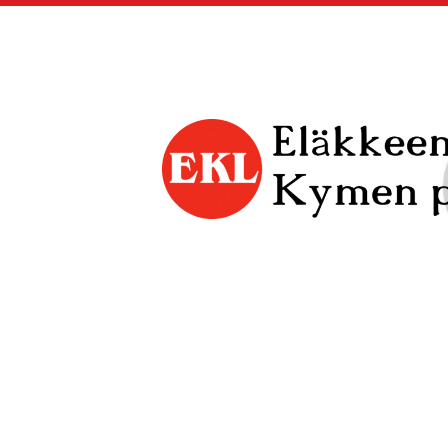
Siirry
sivun
sisältöön
Kymen piiri