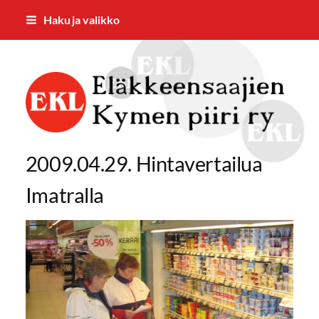
Siirry
Haku ja valikko
sivun
sisältöön
Kymen piiri
2009.04.29. Hintavertailua
Imatralla